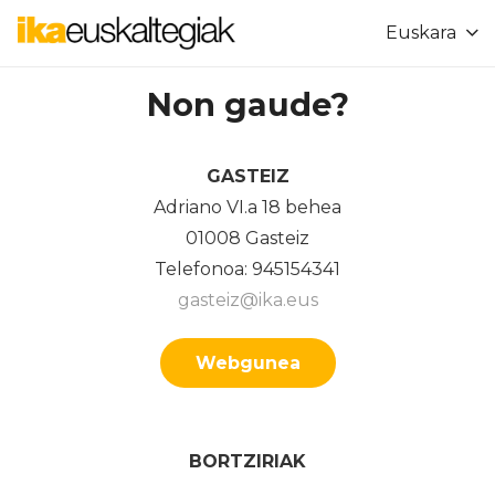
Euskara
Non gaude?
GASTEIZ
Adriano VI.a 18 behea
01008 Gasteiz
Telefonoa: 945154341
gasteiz@ika.eus
Webgunea
BORTZIRIAK