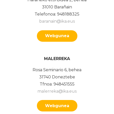
31010 Barañain
Telefonoa: 948188325
baranain@ika.eus
Webgunea
MALERREKA
Rosa Seminario 6, behea
31740 Doneztebe
Tfnoa: 948451555
malerreka@ika.eus
Webgunea