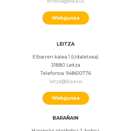
errioxa@ika.eus
Webgunea
LEITZA
Elbarren kalea 1 (Udaletxea)
31880 Leitza
Telefonoa: 948610776
leitza@ika.eus
Webgunea
BARAÑAIN
Haraneko etorbidea 2, behea