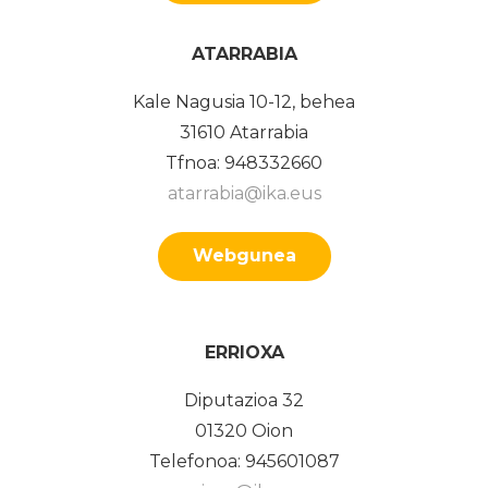
ATARRABIA
Kale Nagusia 10-12, behea
31610 Atarrabia
Tfnoa: 948332660
atarrabia@ika.eus
Webgunea
ERRIOXA
Diputazioa 32
01320 Oion
Telefonoa: 945601087