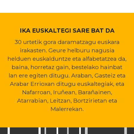
IKA EUSKALTEGI SARE BAT DA
30 urtetik gora daramatzagu euskara
irakasten. Geure helburu nagusia
helduen euskalduntze eta alfabetatzea da,
baina, horretaz gain, bestelako hainbat
lan ere egiten ditugu. Araban, Gasteiz eta
Arabar Errioxan ditugu euskaltegiak, eta
Nafarroan, Iruñean, Barañainen,
Atarrabian, Leitzan, Bortzirietan eta
Malerrekan.