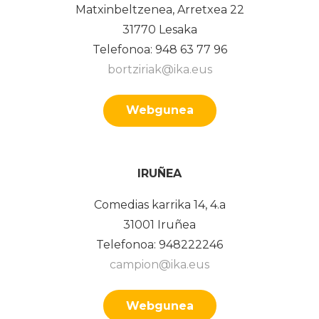
Matxinbeltzenea, Arretxea 22
31770 Lesaka
Telefonoa: 948 63 77 96
bortziriak@ika.eus
Webgunea
IRUÑEA
Comedias karrika 14, 4.a
31001 Iruñea
Telefonoa: 948222246
campion@ika.eus
Webgunea