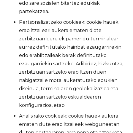
edo sare sozialen bitartez edukiak
partekatzea.
Pertsonalizatzeko cookieak: cookie hauek
erabiltzaileari aukera ematen diote
zerbitzuan bere ekipamendu terminalean
aurrez definitutako hainbat ezaugarrirekin
edo erabiltzaileak berak definitutako
ezaugarriekin sartzeko. Adibidez, hizkuntza,
zerbitzuan sartzeko erabiltzen duen
nabigatzaile mota, aukeratutako edukien
diseinua, terminalaren geolokalizazioa eta
zerbitzuan sartzeko eskualdearen
konfigurazioa, etab.
Analisirako cookieak: cookie hauek aukera
ematen dute erabiltzaileek webguneetan
duten portaeraren jarraipena eta azterketa