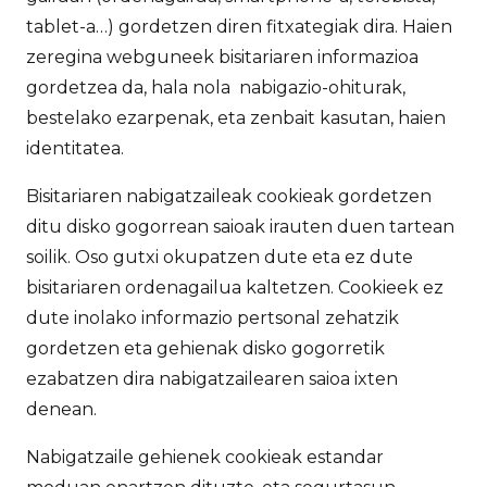
tablet-a…) gordetzen diren fitxategiak dira. Haien
zeregina webguneek bisitariaren informazioa
gordetzea da, hala nola nabigazio-ohiturak,
bestelako ezarpenak, eta zenbait kasutan, haien
identitatea.
Bisitariaren nabigatzaileak cookieak gordetzen
ditu disko gogorrean saioak irauten duen tartean
soilik. Oso gutxi okupatzen dute eta ez dute
bisitariaren ordenagailua kaltetzen. Cookieek ez
dute inolako informazio pertsonal zehatzik
gordetzen eta gehienak disko gogorretik
ezabatzen dira nabigatzailearen saioa ixten
denean.
Nabigatzaile gehienek cookieak estandar