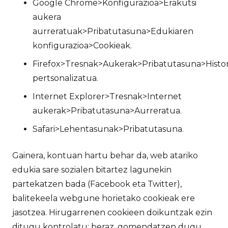
Google Chrome>Konfigurazioa>Erakutsi
aukera
aurreratuak>Pribatutasuna>Edukiaren
konfigurazioa>Cookieak.
Firefox>Tresnak>Aukerak>Pribatutasuna>Histor
pertsonalizatua.
Internet Explorer>Tresnak>Internet
aukerak>Pribatutasuna>Aurreratua.
Safari>Lehentasunak>Pribatutasuna.
Gainera, kontuan hartu behar da, web atariko
edukia sare sozialen bitartez lagunekin
partekatzen bada (Facebook eta Twitter),
balitekeela webgune horietako cookieak ere
jasotzea. Hirugarrenen cookieen doikuntzak ezin
ditugu kontrolatu; beraz, gomendatzen dugu