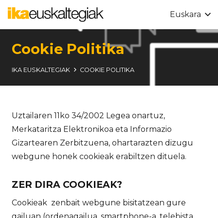
Euskara
Cookie Politika
IKA EUSKALTEGIAK
COOKIE POLITIKA
Uztailaren 11ko 34/2002 Legea onartuz,
Merkataritza Elektronikoa eta Informazio
Gizartearen Zerbitzuena, ohartarazten dizugu
webgune honek cookieak erabiltzen dituela.
ZER DIRA COOKIEAK?
Cookieak zenbait webgune bisitatzean gure
gailuan (ordenagailua, smartphone-a, telebista,