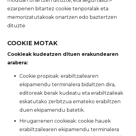
moduan onartzen dituzte, eta segurtasun-
ezarpenen bitartez cookie tenporalak eta
memorizatutakoak onartzen edo baztertzen
dituzte.
COOKIE MOTAK
Cookieak kudeatzen dituen erakundearen
arabera:
Cookie propioak: erabiltzailearen
ekipamendu terminalera bidaltzen dira,
editoreak berak kudeatu eta erabiltzaileak
eskatutako zerbitzua emateko erabiltzen
duen ekipamendu batetik.
Hirugarrenen cookieak: cookie hauek
erabiltzailearen ekipamendu terminalera