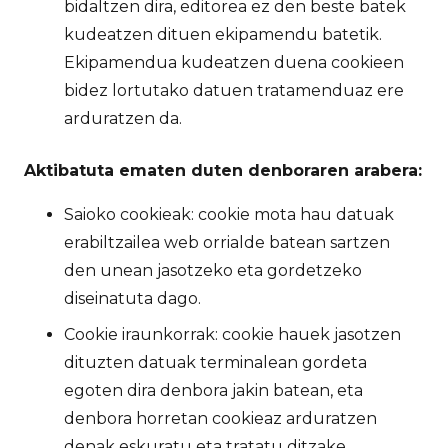
bidaltzen dira, editorea ez den beste batek
kudeatzen dituen ekipamendu batetik.
Ekipamendua kudeatzen duena cookieen
bidez lortutako datuen tratamenduaz ere
arduratzen da.
Aktibatuta ematen duten denboraren arabera:
Saioko cookieak: cookie mota hau datuak
erabiltzailea web orrialde batean sartzen
den unean jasotzeko eta gordetzeko
diseinatuta dago.
Cookie iraunkorrak: cookie hauek jasotzen
dituzten datuak terminalean gordeta
egoten dira denbora jakin batean, eta
denbora horretan cookieaz arduratzen
denak eskuratu eta tratatu ditzake.