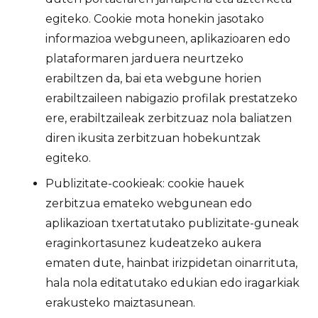
egiteko. Cookie mota honekin jasotako
informazioa webguneen, aplikazioaren edo
plataformaren jarduera neurtzeko
erabiltzen da, bai eta webgune horien
erabiltzaileen nabigazio profilak prestatzeko
ere, erabiltzaileak zerbitzuaz nola baliatzen
diren ikusita zerbitzuan hobekuntzak
egiteko.
Publizitate-cookieak: cookie hauek
zerbitzua emateko webgunean edo
aplikazioan txertatutako publizitate-guneak
eraginkortasunez kudeatzeko aukera
ematen dute, hainbat irizpidetan oinarrituta,
hala nola editatutako edukian edo iragarkiak
erakusteko maiztasunean.