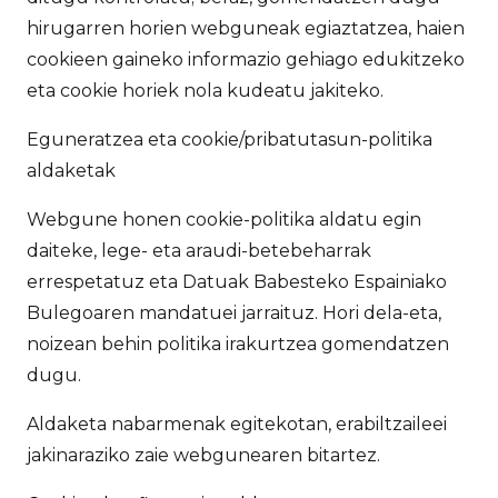
hirugarren horien webguneak egiaztatzea, haien
cookieen gaineko informazio gehiago edukitzeko
eta cookie horiek nola kudeatu jakiteko.
Eguneratzea eta cookie/pribatutasun-politika
aldaketak
Webgune honen cookie-politika aldatu egin
daiteke, lege- eta araudi-betebeharrak
errespetatuz eta Datuak Babesteko Espainiako
Bulegoaren mandatuei jarraituz. Hori dela-eta,
noizean behin politika irakurtzea gomendatzen
dugu.
Aldaketa nabarmenak egitekotan, erabiltzaileei
jakinaraziko zaie webgunearen bitartez.