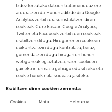
bidez lortutako datuen tratamenduaz ere
arduratzen da. Honen adibide dira Google
Analytics zerbitzurako instalatzen diren
cookieak. Gure kasuan Google Analytics,
Twitter eta Facebook zerbitzuen cookieak
erabiltzen ditugu. Hirugarrenen cookieen
doikuntza ezin dugu kontrolatu; beraz,
gomendatzen dugu hirugarren horien
webguneak egiaztatzea, haien cookieen
gaineko informazio gehiago edukitzeko eta
cookie horiek nola kudeatu jakiteko.
Erabiltzen diren cookien zerrenda:
Cookiea
Mota
Helburua