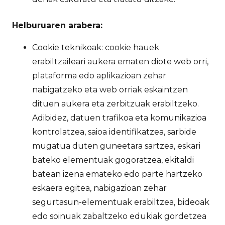
Helburuaren arabera:
Cookie teknikoak: cookie hauek
erabiltzaileari aukera ematen diote web orri,
plataforma edo aplikazioan zehar
nabigatzeko eta web orriak eskaintzen
dituen aukera eta zerbitzuak erabiltzeko.
Adibidez, datuen trafikoa eta komunikazioa
kontrolatzea, saioa identifikatzea, sarbide
mugatua duten guneetara sartzea, eskari
bateko elementuak gogoratzea, ekitaldi
batean izena emateko edo parte hartzeko
eskaera egitea, nabigazioan zehar
segurtasun-elementuak erabiltzea, bideoak
edo soinuak zabaltzeko edukiak gordetzea