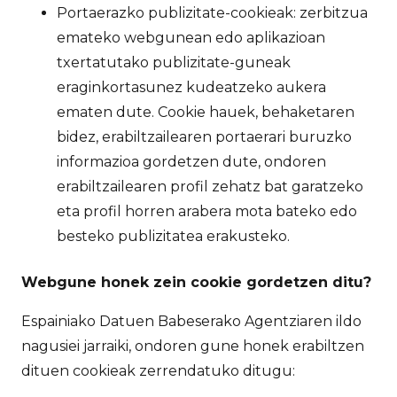
Portaerazko publizitate-cookieak: zerbitzua
emateko webgunean edo aplikazioan
txertatutako publizitate-guneak
eraginkortasunez kudeatzeko aukera
ematen dute. Cookie hauek, behaketaren
bidez, erabiltzailearen portaerari buruzko
informazioa gordetzen dute, ondoren
erabiltzailearen profil zehatz bat garatzeko
eta profil horren arabera mota bateko edo
besteko publizitatea erakusteko.
Webgune honek zein cookie gordetzen ditu?
Espainiako Datuen Babeserako Agentziaren ildo
nagusiei jarraiki, ondoren gune honek erabiltzen
dituen cookieak zerrendatuko ditugu: