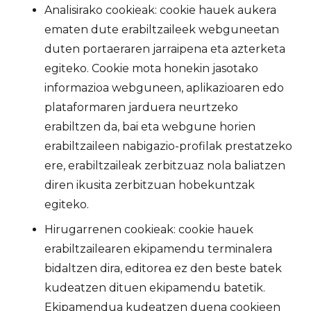
Analisirako cookieak: cookie hauek aukera
ematen dute erabiltzaileek webguneetan
duten portaeraren jarraipena eta azterketa
egiteko. Cookie mota honekin jasotako
informazioa webguneen, aplikazioaren edo
plataformaren jarduera neurtzeko
erabiltzen da, bai eta webgune horien
erabiltzaileen nabigazio-profilak prestatzeko
ere, erabiltzaileak zerbitzuaz nola baliatzen
diren ikusita zerbitzuan hobekuntzak
egiteko.
Hirugarrenen cookieak: cookie hauek
erabiltzailearen ekipamendu terminalera
bidaltzen dira, editorea ez den beste batek
kudeatzen dituen ekipamendu batetik.
Ekipamendua kudeatzen duena cookieen