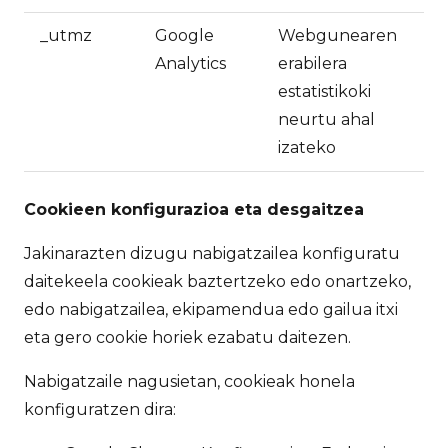
_utmz
Google
Webgunearen
Analytics
erabilera
estatistikoki
neurtu ahal
izateko
Cookieen konfigurazioa eta desgaitzea
Jakinarazten dizugu nabigatzailea konfiguratu
daitekeela cookieak baztertzeko edo onartzeko,
edo nabigatzailea, ekipamendua edo gailua itxi
eta gero cookie horiek ezabatu daitezen.
Nabigatzaile nagusietan, cookieak honela
konfiguratzen dira: